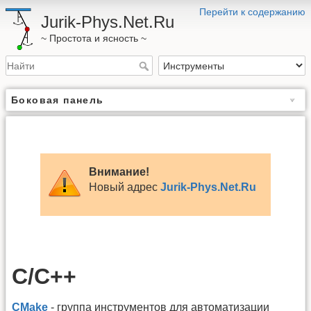
Перейти к содержанию
Jurik-Phys.Net.Ru
~ Простота и ясность ~
Боковая панель
Внимание!
Новый адрес
Jurik-Phys.Net.Ru
C/C++
СMake
- группа инструментов для автоматизации