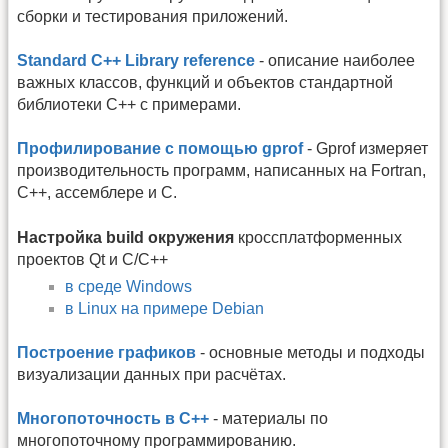
сборки и тестирования приложений.
Standard C++ Library reference
- описание наиболее
важных классов, функций и объектов стандартной
библиотеки C++ c примерами.
Профилирование с помощью gprof
- Gprof измеряет
производительность программ, написанных на Fortran,
C++, ассемблере и C.
Настройка build окружения
кроссплатформенных
проектов Qt и С/С++
в среде Windows
в Linux на примере Debian
Построение графиков
- основные методы и подходы
визуализации данных при расчётах.
Многопоточность в С++
- материалы по
многопоточному программированию.