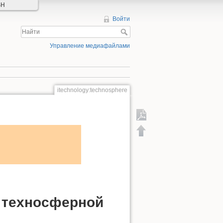
SH
Войти
Управление медиафайлами
itechnology:technosphere
Экспорт в PDF
 техносферной