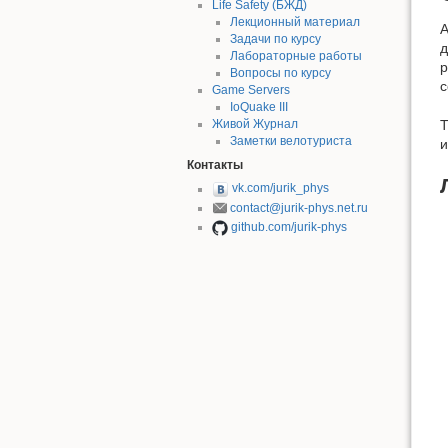
Life Safety (БЖД)
Лекционный материал
А
Задачи по курсу
д
Лабораторные работы
р
Вопросы по курсу
с
Game Servers
IoQuake III
Т
Живой Журнал
Заметки велотуриста
и
Контакты
vk.com/jurik_phys
contact@jurik-phys.net.ru
github.com/jurik-phys