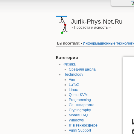
Jurik-Phys.Net.Ru
~ Простота и ясность ~
Вы посетили:
Информационные технологи
•
Категории
Физика
Средняя школа
ITechnology
Vim
LaTeX
Linux
Qemu-KVM
Programming
Git - шпаргалка
Cryptography
Mobile FAQ
Windows
IT в техносфере
Vinni Support