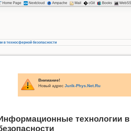
Home Page
Nextcloud
Ampache
Mail
cGit
Books
WebS
и в техносферной безопасности
Внимание!
Новый адрес
Jurik-Phys.Net.Ru
Информационные технологии в
безопасности