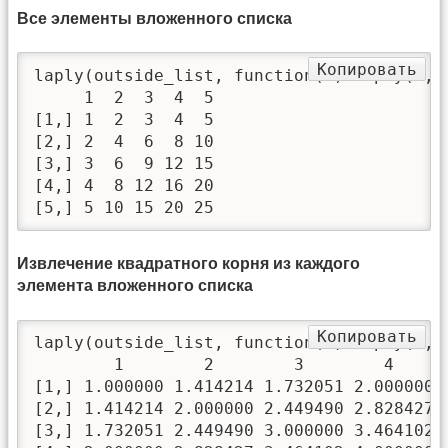
Все элементы вложенного списка
Копировать
laply(outside_list, function(x) laply(x, i
     1  2  3  4  5

[1,] 1  2  3  4  5

[2,] 2  4  6  8 10

[3,] 3  6  9 12 15

[4,] 4  8 12 16 20

[5,] 5 10 15 20 25
Извлечение квадратного корня из каждого
элемента вложенного списка
Копировать
laply(outside_list, function(x) laply(x, f
        1        2        3        4      
[1,] 1.000000 1.414214 1.732051 2.000000 2
[2,] 1.414214 2.000000 2.449490 2.828427 3
[3,] 1.732051 2.449490 3.000000 3.464102 3