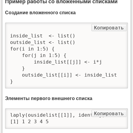
Пример работы со вложенными списками
Создание вложенного списка
Копировать
inside_list  <- list()

outside_list <- list()

for(i in 1:5) {

    for(j in 1:5) {

        inside_list[[j]] <- i*j

    }

    outside_list[[i]] <- inside_list

}
Элементы первого внешнего списка
Копировать
laply(ousidelist[[1]], identity)

[1] 1 2 3 4 5