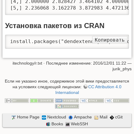
[4,] 2.000000 2.828427 3.464102 4.000000 4
[5,] 2.236068 3.162278 3.872983 4.472136 
Установка пакетов из CRAN
Копировать
install.packages("dendextend", dependenci
itechnology/r.txt
· Последнее изменение:
2016/12/01 11:22
—
jurik_phys
Если не указано иное, содержимое этой вики предоставляется
на условиях следующей лицензии:
CC Attribution 4.0
International
Home Page
Nextcloud
Ampache
Mail
cGit
Books
WebSSH