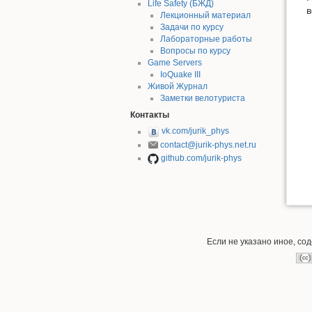
Life Safety (БЖД)
в
Лекционный материал
Задачи по курсу
Лабораторные работы
Вопросы по курсу
Game Servers
IoQuake III
Живой Журнал
Заметки велотуриста
Контакты
vk.com/jurik_phys
contact@jurik-phys.net.ru
github.com/jurik-phys
Если не указано иное, со