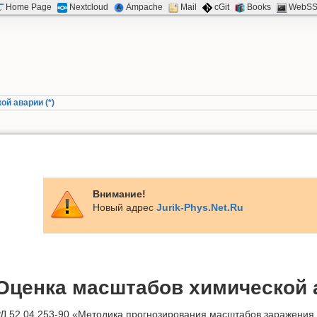
Home Page
Nextcloud
Ampache
Mail
cGit
Books
WebS
й аварии (*)
Внимание!
Новый адрес
Jurik-Phys.Net.Ru
Оценка масштабов химической а
Д 52.04.253-90 «Методика прогнозирования масштабов заражени