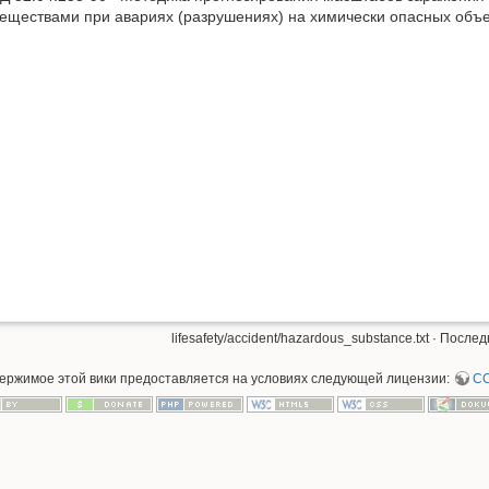
еществами при авариях (разрушениях) на химически опасных объе
lifesafety/accident/hazardous_substance.txt
· Послед
держимое этой вики предоставляется на условиях следующей лицензии:
CC