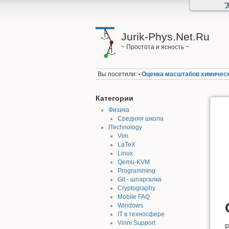
Jurik-Phys.Net.Ru
~ Простота и ясность ~
Вы посетили:
Оценка масштабов химическо
•
Категории
Физика
Средняя школа
ITechnology
Vim
LaTeX
Linux
Qemu-KVM
Programming
Git - шпаргалка
Cryptography
Mobile FAQ
Windows
IT в техносфере
Vinni Support
Р