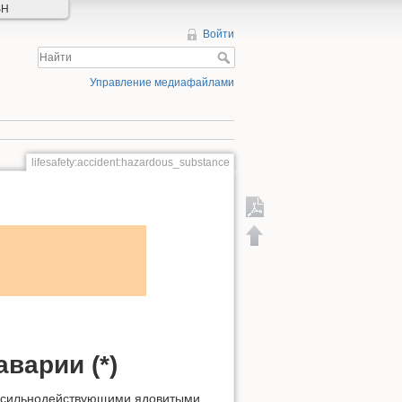
SH
Войти
Управление медиафайлами
lifesafety:accident:hazardous_substance
Экспорт в PDF
варии (*)
я сильнодействующими ядовитыми